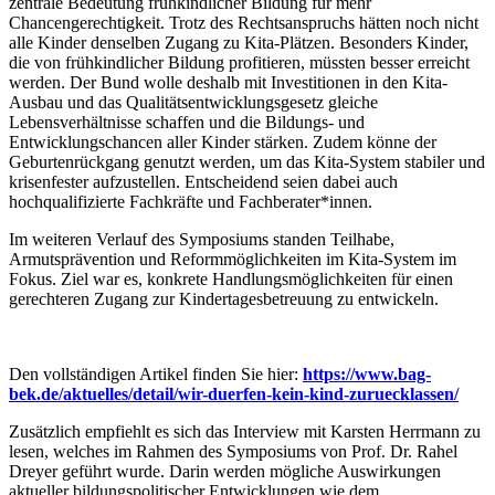
zentrale Bedeutung frühkindlicher Bildung für mehr
Chancengerechtigkeit. Trotz des Rechtsanspruchs hätten noch nicht
alle Kinder denselben Zugang zu Kita-Plätzen. Besonders Kinder,
die von frühkindlicher Bildung profitieren, müssten besser erreicht
werden. Der Bund wolle deshalb mit Investitionen in den Kita-
Ausbau und das Qualitätsentwicklungsgesetz gleiche
Lebensverhältnisse schaffen und die Bildungs- und
Entwicklungschancen aller Kinder stärken. Zudem könne der
Geburtenrückgang genutzt werden, um das Kita-System stabiler und
krisenfester aufzustellen. Entscheidend seien dabei auch
hochqualifizierte Fachkräfte und Fachberater*innen.
Im weiteren Verlauf des Symposiums standen Teilhabe,
Armutsprävention und Reformmöglichkeiten im Kita-System im
Fokus. Ziel war es, konkrete Handlungsmöglichkeiten für einen
gerechteren Zugang zur Kindertagesbetreuung zu entwickeln.
Den vollständigen Artikel finden Sie hier:
https://www.bag-
bek.de/aktuelles/detail/wir-duerfen-kein-kind-zuruecklassen/
Zusätzlich empfiehlt es sich das Interview mit Karsten Herrmann zu
lesen, welches im Rahmen des Symposiums von Prof. Dr. Rahel
Dreyer geführt wurde. Darin werden mögliche Auswirkungen
aktueller bildungspolitischer Entwicklungen wie dem