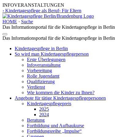
INFOVERANSTALTUNGEN
› Kindertagespflege als Beruf
› Für Eltern
HOME
·
Suche
Das Informationsportal für die Kindertagespflege in Berlin
Toggle
Das Informationsportal für die Kindertagespflege in Berlin
navigation
Kindertagespflege in Berlin
So wird man Kindertages­pflegeperson
Erste Überlegungen
Infoveranstaltung
Vorbereitung
Rolle Jugendamt
Qualifizierung
Verdienst
Wie kommen die Kinder zu Ihnen?
Angebote für tätige Kindertages­pflegepersonen
Kindertagespflegepreis
2025
2024
Beratung
Fortbildung und Aufbaukurse
Fortbildungsreihe „Impulse“
Gruppen