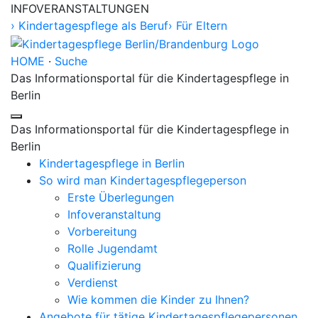
INFOVERANSTALTUNGEN
› Kindertagespflege als Beruf
› Für Eltern
HOME
·
Suche
Das Informationsportal für die Kindertagespflege in
Berlin
Toggle navigation
Das Informationsportal für die Kindertagespflege in
Berlin
Kindertagespflege in Berlin
So wird man Kindertages­pflegeperson
Erste Überlegungen
Infoveranstaltung
Vorbereitung
Rolle Jugendamt
Qualifizierung
Verdienst
Wie kommen die Kinder zu Ihnen?
Angebote für tätige Kindertages­pflegepersonen