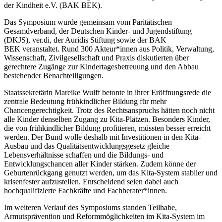
der Kindheit e.V. (BAK BEK).
Das Symposium wurde gemeinsam vom Paritätischen
Gesamdverband, der Deutschen Kinder- und Jugendstiftung
(DKJS), ver.di, der Auridis Stiftung sowie der BAK
BEK veranstaltet. Rund 300 Akteur*innen aus Politik, Verwaltung,
Wissenschaft, Zivilgesellschaft und Praxis diskutierten über
gerechtere Zugänge zur Kindertagesbetreuung und den Abbau
bestehender Benachteiligungen.
Staatssekretärin Mareike Wulff betonte in ihrer Eröffnungsrede die
zentrale Bedeutung frühkindlicher Bildung für mehr
Chancengerechtigkeit. Trotz des Rechtsanspruchs hätten noch nicht
alle Kinder denselben Zugang zu Kita-Plätzen. Besonders Kinder,
die von frühkindlicher Bildung profitieren, müssten besser erreicht
werden. Der Bund wolle deshalb mit Investitionen in den Kita-
Ausbau und das Qualitätsentwicklungsgesetz gleiche
Lebensverhältnisse schaffen und die Bildungs- und
Entwicklungschancen aller Kinder stärken. Zudem könne der
Geburtenrückgang genutzt werden, um das Kita-System stabiler und
krisenfester aufzustellen. Entscheidend seien dabei auch
hochqualifizierte Fachkräfte und Fachberater*innen.
Im weiteren Verlauf des Symposiums standen Teilhabe,
Armutsprävention und Reformmöglichkeiten im Kita-System im