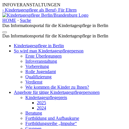
INFOVERANSTALTUNGEN
› Kindertagespflege als Beruf
› Für Eltern
HOME
·
Suche
Das Informationsportal für die Kindertagespflege in Berlin
Toggle
Das Informationsportal für die Kindertagespflege in Berlin
navigation
Kindertagespflege in Berlin
So wird man Kindertages­pflegeperson
Erste Überlegungen
Infoveranstaltung
Vorbereitung
Rolle Jugendamt
Qualifizierung
Verdienst
Wie kommen die Kinder zu Ihnen?
Angebote für tätige Kindertages­pflegepersonen
Kindertagespflegepreis
2025
2024
Beratung
Fortbildung und Aufbaukurse
Fortbildungsreihe „Impulse“
Gruppen